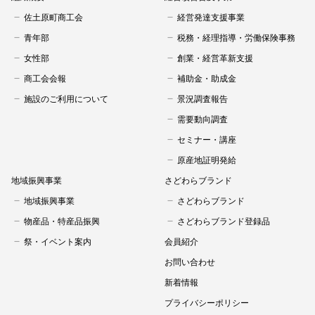
佐土原町商工会
経営発達支援事業
青年部
税務・経理指導・労働保険事務
女性部
創業・経営革新支援
商工会会報
補助金・助成金
施設のご利用について
景況調査報告
需要動向調査
セミナー・講座
原産地証明発給
地域振興事業
さどわらブランド
地域振興事業
さどわらブランド
物産品・特産品振興
さどわらブランド登録品
祭・イベント案内
会員紹介
お問い合わせ
新着情報
プライバシーポリシー