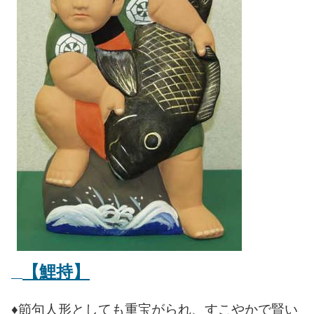
【鯉持】
♦節句人形としても重宝がられ、すこやかで賢い