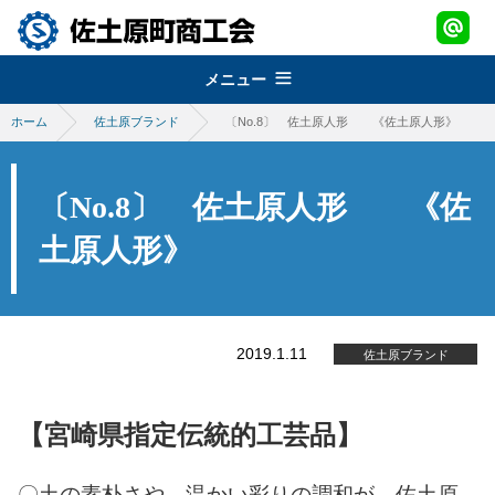
メニュー
ホーム
佐土原ブランド
〔No.8〕 佐土原人形 《佐土原人形》
組織概要
about
経営改善普及事業
佐土原町商工会
〔No.8〕 佐土原人形 《佐
support
青年部
地域振興事業
土原人形》
経営発達支援事業
promotion
女性部
税務・経理指導・労働保険事務
さどわらブランド
地域振興事業
brand
商工会会報
創業・経営革新支援
物産品・特産品振興
2019.1.11
会員紹介
佐土原ブランド
さどわらブランド
member
施設のご利用について
補助金・助成金
祭・イベント案内
さどわらブランド登録品
お問い合わせ
【宮崎県指定伝統的工芸品】
contact us
景況調査報告
ログイン
login
〇土の素朴さや、温かい彩りの調和が、佐土原
需要動向調査