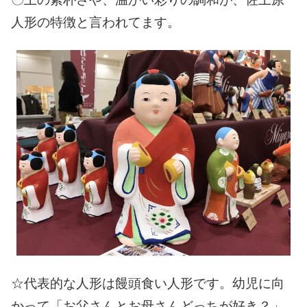
会員ログイン
人形の特徴と言われてます。
セミナー・講座
新規登録
原産地証明発給
☆代表的な人形は饅頭食い人形です。幼児に向
かって「お父さんとお母さんどっちが好き？」