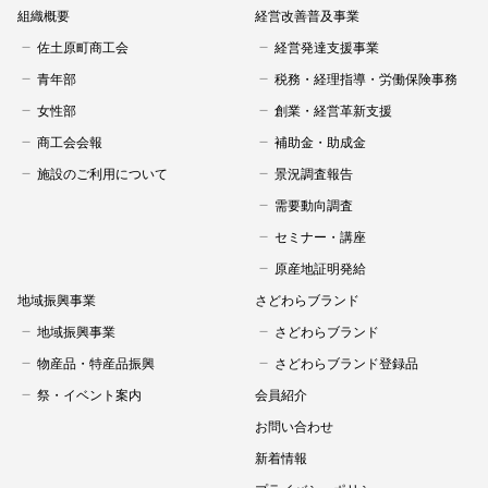
組織概要
経営改善普及事業
佐土原町商工会
経営発達支援事業
青年部
税務・経理指導・労働保険事務
女性部
創業・経営革新支援
商工会会報
補助金・助成金
施設のご利用について
景況調査報告
需要動向調査
セミナー・講座
原産地証明発給
地域振興事業
さどわらブランド
地域振興事業
さどわらブランド
物産品・特産品振興
さどわらブランド登録品
祭・イベント案内
会員紹介
お問い合わせ
新着情報