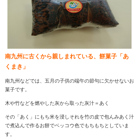
会員ログイン
セミナー・講座
新規登録
原産地証明発給
南九州に古くから親しまれている、餅菓子「あ
くまき」
南九州などでは、五月の子供の端午の節句に欠かせないお
菓子です。
木や竹などを燃やした灰から取った灰汁＝あく
その「あく」にもち米を浸しそれを竹の皮で包んみあく汁
で煮込んで作るお餅でベッコウ色でもちもちとしていま
す。