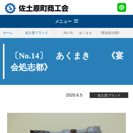
メニュー
ホーム
佐土原ブランド
〔No.14〕 あくまき 《宴会処志都》
組織概要
about
経営改善普及事業
佐土原町商工会
〔No.14〕 あくまき 《宴
support
青年部
地域振興事業
会処志都》
経営発達支援事業
promotion
女性部
税務・経理指導・労働保険事務
さどわらブランド
地域振興事業
brand
商工会会報
創業・経営革新支援
物産品・特産品振興
2020.6.5
会員紹介
佐土原ブランド
さどわらブランド
member
施設のご利用について
補助金・助成金
祭・イベント案内
さどわらブランド登録品
お問い合わせ
contact us
景況調査報告
ログイン
login
需要動向調査