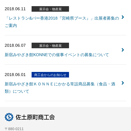
会員ログイン
2018.06.11
展示会・物産展
セミナー・講座
「レストラン&バー香港2018『宮崎県ブース』」出展者募集の
新規登録
ご案内
原産地証明発給
2018.06.07
展示会・物産展
新宿みやざき館KONNEでの催事イベントの募集について
2018.06.01
商工会からのお知らせ
新宿みやざき館ＫＯＮＮＥにかかる常設商品募集（食品・酒
類）について
〒880-0211