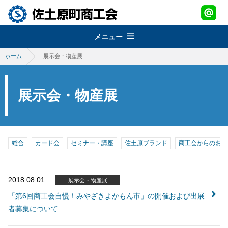
メニュー
ホーム
展示会・物産展
組織概要
about
経営改善普及事業
佐土原町商工会
展示会・物産展
support
青年部
地域振興事業
経営発達支援事業
promotion
女性部
税務・経理指導・労働保険事務
さどわらブランド
地域振興事業
総合
カード会
セミナー・講座
佐土原ブランド
商工会からのお知
brand
商工会会報
創業・経営革新支援
物産品・特産品振興
会員紹介
さどわらブランド
member
施設のご利用について
2018.08.01
補助金・助成金
展示会・物産展
祭・イベント案内
さどわらブランド登録品
お問い合わせ
「第6回商工会自慢！みやざきよかもん市」の開催および出展
contact us
景況調査報告
者募集について
ログイン
login
需要動向調査