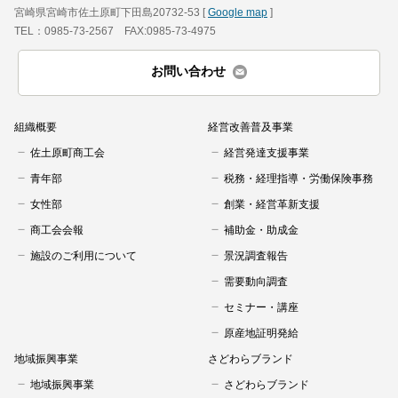
宮崎県宮崎市佐土原町下田島20732-53 [
Google map
]
TEL：0985-73-2567 FAX:0985-73-4975
お問い合わせ
組織概要
経営改善普及事業
佐土原町商工会
経営発達支援事業
青年部
税務・経理指導・労働保険事務
女性部
創業・経営革新支援
商工会会報
補助金・助成金
施設のご利用について
景況調査報告
需要動向調査
セミナー・講座
原産地証明発給
地域振興事業
さどわらブランド
地域振興事業
さどわらブランド