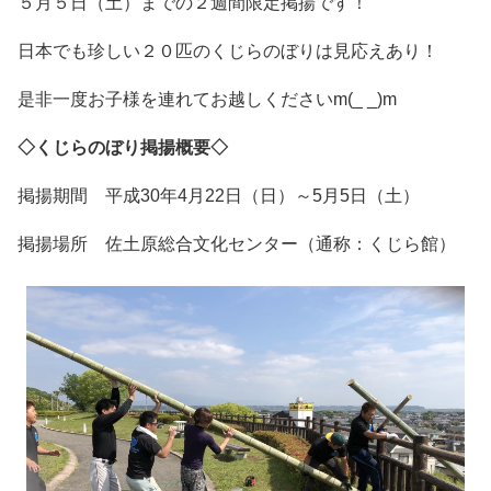
５月５日（土）までの２週間限定掲揚です！
会員ログイン
セミナー・講座
日本でも珍しい２０匹のくじらのぼりは見応えあり！
新規登録
原産地証明発給
是非一度お子様を連れてお越しくださいm(_ _)m
◇くじらのぼり掲揚概要◇
掲揚期間 平成30年4月22日（日）～5月5日（土）
掲揚場所 佐土原総合文化センター（通称：くじら館）