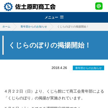
メニュー
ホーム
青年部からのお知らせ
くじらのぼりの掲揚開始！
組織概要
about
経営改善普及事業
佐土原町商工会
くじらのぼりの掲揚開始！
support
青年部
地域振興事業
経営発達支援事業
promotion
女性部
税務・経理指導・労働保険事務
さどわらブランド
地域振興事業
2018.4.26
青年部からのお知らせ
brand
商工会会報
創業・経営革新支援
物産品・特産品振興
会員紹介
さどわらブランド
member
施設のご利用について
補助金・助成金
祭・イベント案内
さどわらブランド登録品
お問い合わせ
４月２２日（日）より、くじら館にて商工会青年部による
contact us
景況調査報告
「くじらのぼり」の掲揚が実施されています。
ログイン
login
需要動向調査