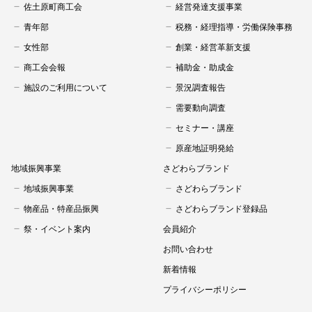
佐土原町商工会
経営発達支援事業
青年部
税務・経理指導・労働保険事務
女性部
創業・経営革新支援
商工会会報
補助金・助成金
施設のご利用について
景況調査報告
需要動向調査
セミナー・講座
原産地証明発給
地域振興事業
さどわらブランド
地域振興事業
さどわらブランド
物産品・特産品振興
さどわらブランド登録品
祭・イベント案内
会員紹介
お問い合わせ
新着情報
プライバシーポリシー