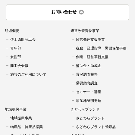
お問い合わせ
組織概要
経営改善普及事業
佐土原町商工会
経営発達支援事業
青年部
税務・経理指導・労働保険事務
女性部
創業・経営革新支援
商工会会報
補助金・助成金
施設のご利用について
景況調査報告
需要動向調査
セミナー・講座
原産地証明発給
地域振興事業
さどわらブランド
地域振興事業
さどわらブランド
物産品・特産品振興
さどわらブランド登録品