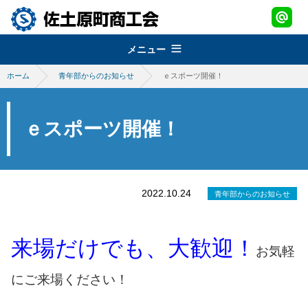
メニュー
ホーム
青年部からのお知らせ
ｅスポーツ開催！
組織概要
about
経営改善普及事業
佐土原町商工会
ｅスポーツ開催！
support
青年部
地域振興事業
経営発達支援事業
promotion
女性部
税務・経理指導・労働保険事務
さどわらブランド
地域振興事業
2022.10.24
青年部からのお知らせ
brand
商工会会報
創業・経営革新支援
物産品・特産品振興
会員紹介
さどわらブランド
member
施設のご利用について
来場だけでも、大歓迎！
補助金・助成金
祭・イベント案内
お気軽
さどわらブランド登録品
お問い合わせ
contact us
景況調査報告
にご来場ください！
ログイン
login
需要動向調査