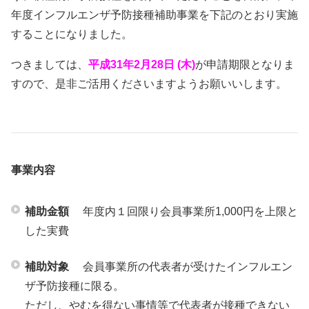
年度インフルエンザ予防接種補助事業を下記のとおり実施
会員ログイン
セミナー・講座
することになりました。
新規登録
原産地証明発給
つきましては、
平成31年2月28日 (木)
が申請期限となりま
すので、是非ご活用くださいますようお願いいします。
事業内容
補助金額
年度内１回限り会員事業所1,000円を上限と
した実費
補助対象
会員事業所の代表者が受けたインフルエン
ザ予防接種に限る。
ただし、やむを得ない事情等で代表者が接種できない