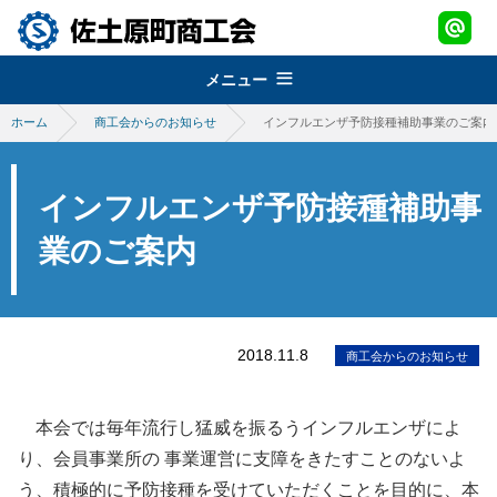
メニュー
ホーム
商工会からのお知らせ
インフルエンザ予防接種補助事業のご案内
組織概要
about
経営改善普及事業
佐土原町商工会
インフルエンザ予防接種補助事
support
青年部
地域振興事業
業のご案内
経営発達支援事業
promotion
女性部
税務・経理指導・労働保険事務
さどわらブランド
地域振興事業
brand
商工会会報
創業・経営革新支援
物産品・特産品振興
2018.11.8
会員紹介
商工会からのお知らせ
さどわらブランド
member
施設のご利用について
補助金・助成金
祭・イベント案内
さどわらブランド登録品
お問い合わせ
本会では毎年流行し猛威を振るうインフルエンザによ
contact us
景況調査報告
り、会員事業所の 事業運営に支障をきたすことのないよ
ログイン
う、積極的に予防接種を受けていただくことを目的に、本
login
需要動向調査