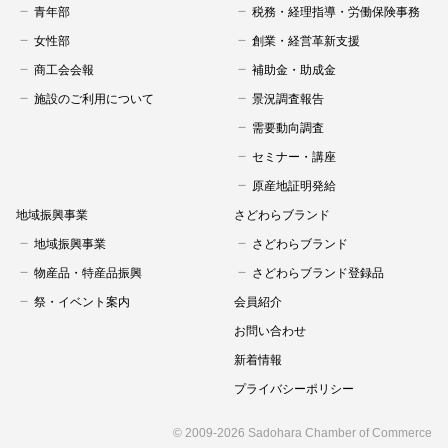
青年部
税務・経理指導・労働保険事務
女性部
創業・経営革新支援
商工会会報
補助金・助成金
施設のご利用について
景況調査報告
需要動向調査
セミナー・講座
原産地証明発給
地域振興事業
さどわらブランド
地域振興事業
さどわらブランド
物産品・特産品振興
さどわらブランド登録品
祭・イベント案内
会員紹介
お問い合わせ
新着情報
プライバシーポリシー
© 2009-
2026 Sadohara Chamber of Commerce