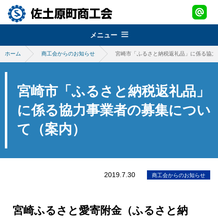
メニュー
ホーム
商工会からのお知らせ
宮崎市「ふるさと納税返礼品」に係る協力
組織概要
about
経営改善普及事業
佐土原町商工会
宮崎市「ふるさと納税返礼品」
support
青年部
地域振興事業
に係る協力事業者の募集につい
経営発達支援事業
promotion
て（案内）
女性部
税務・経理指導・労働保険事務
さどわらブランド
地域振興事業
brand
商工会会報
創業・経営革新支援
物産品・特産品振興
会員紹介
さどわらブランド
member
施設のご利用について
補助金・助成金
2019.7.30
商工会からのお知らせ
祭・イベント案内
さどわらブランド登録品
お問い合わせ
contact us
景況調査報告
ログイン
宮崎ふるさと愛寄附金（ふるさと納
login
需要動向調査