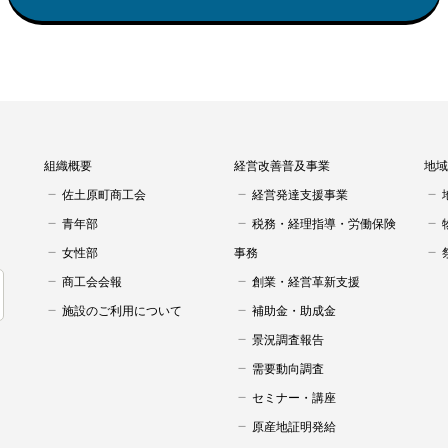
組織概要
経営改善普及事業
地域
佐土原町商工会
経営発達支援事業
青年部
税務・経理指導・労働保険
女性部
事務
商工会会報
創業・経営革新支援
施設のご利用について
補助金・助成金
景況調査報告
需要動向調査
セミナー・講座
原産地証明発給