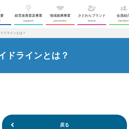
概要
経営改善普及事業
地域振興事業
さどわらブランド
会員紹
t
support
promotion
brand
member
ガイドラインとは？
イドラインとは？
戻る