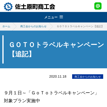
メニュー
ホーム
商工会からのお知らせ
ＧＯＴＯトラベルキャンペーン【追記】
組織概要
about
経営改善普及事業
佐土原町商工会
ＧＯＴＯトラベルキャンペーン
support
青年部
地域振興事業
【追記】
経営発達支援事業
promotion
女性部
税務・経理指導・労働保険事務
さどわらブランド
地域振興事業
brand
商工会会報
創業・経営革新支援
物産品・特産品振興
2020.11.18
会員紹介
商工会からのお知らせ
さどわらブランド
member
施設のご利用について
補助金・助成金
祭・イベント案内
さどわらブランド登録品
お問い合わせ
９月１日～「ＧｏＴｏトラベルキャンペーン」
contact us
景況調査報告
対象プラン実施中
ログイン
login
需要動向調査