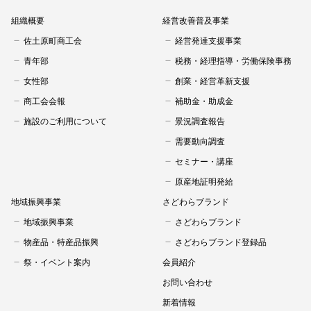
組織概要
経営改善普及事業
佐土原町商工会
経営発達支援事業
青年部
税務・経理指導・労働保険事務
女性部
創業・経営革新支援
商工会会報
補助金・助成金
施設のご利用について
景況調査報告
需要動向調査
セミナー・講座
原産地証明発給
地域振興事業
さどわらブランド
地域振興事業
さどわらブランド
物産品・特産品振興
さどわらブランド登録品
祭・イベント案内
会員紹介
お問い合わせ
新着情報