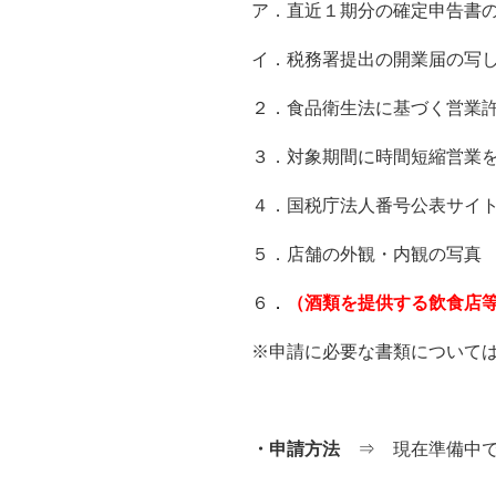
ア．直近１期分の確定申告書
イ．税務署提出の開業届の写
２．食品衛生法に基づく営業
３．対象期間に時間短縮営業
４．国税庁法人番号公表サイ
５．店舗の外観・内観の写真
６
．
（酒類を提供する飲食店
※申請に必要な書類について
・申請方法
⇒ 現在準備中