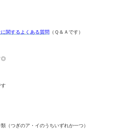
設に関するよくある質問
（Ｑ＆Ａです）
て◎
です
書類（つぎのア・イのうちいずれか一つ）