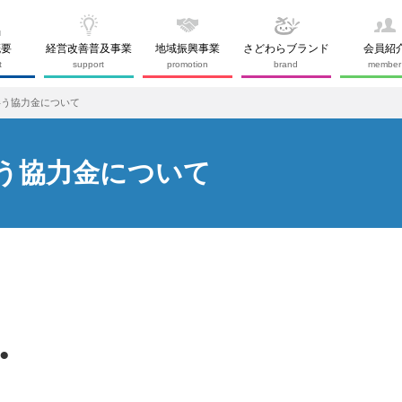
概要
経営改善普及事業
地域振興事業
さどわらブランド
会員紹
t
support
promotion
brand
member
伴う協力金について
う協力金について
●