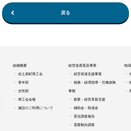
戻る
組織概要
経営改善普及事業
地域
佐土原町商工会
経営発達支援事業
青年部
税務・経理指導・労働保険
女性部
事務
商工会会報
創業・経営革新支援
施設のご利用について
補助金・助成金
景況調査報告
需要動向調査