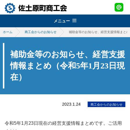
メニュー
ホーム
商工会からのお知らせ
補助金等のお知らせ、経営支援情報まとめ（
組織概要
about
経営改善普及事業
佐土原町商工会
補助金等のお知らせ、経営支援
support
青年部
地域振興事業
情報まとめ（令和5年1月23日現
経営発達支援事業
promotion
在）
女性部
税務・経理指導・労働保険事務
さどわらブランド
地域振興事業
brand
商工会会報
創業・経営革新支援
物産品・特産品振興
会員紹介
さどわらブランド
member
施設のご利用について
補助金・助成金
2023.1.24
商工会からのお知らせ
祭・イベント案内
さどわらブランド登録品
お問い合わせ
contact us
景況調査報告
ログイン
令和5年1月23日現在の経営支援情報まとめです。ご活用
login
需要動向調査