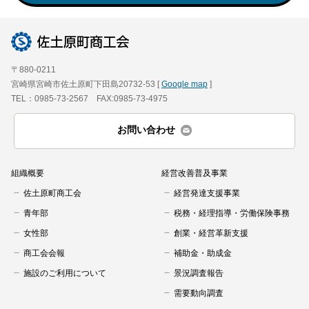
〒880-0211
宮崎県宮崎市佐土原町下田島20732-53 [
Google map
]
TEL：0985-73-2567 FAX:0985-73-4975
お問い合わせ
組織概要
経営改善普及事業
佐土原町商工会
経営発達支援事業
青年部
税務・経理指導・労働保険事務
女性部
創業・経営革新支援
商工会会報
補助金・助成金
施設のご利用について
景況調査報告
需要動向調査