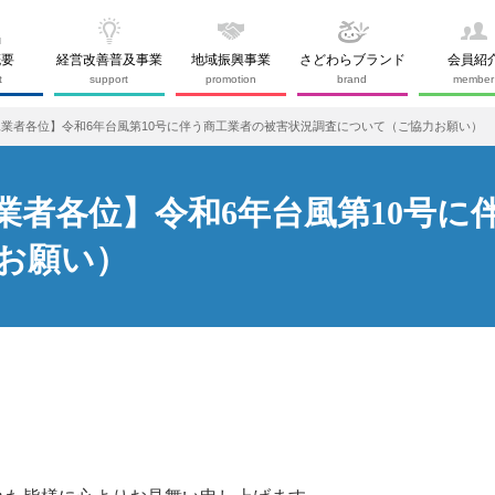
概要
経営改善普及事業
地域振興事業
さどわらブランド
会員紹
t
support
promotion
brand
member
業者各位】令和6年台風第10号に伴う商工業者の被害状況調査について（ご協力お願い）
業者各位】令和6年台風第10号に
お願い）