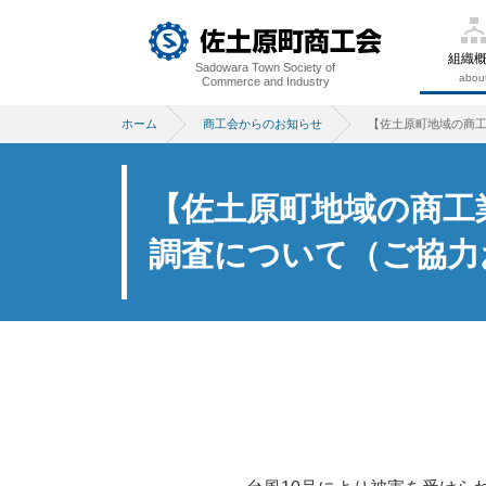
組織
Sadowara Town Society of
abou
Commerce and Industry
ホーム
商工会からのお知らせ
【佐土原町地域の商工
【佐土原町地域の商工
調査について（ご協力