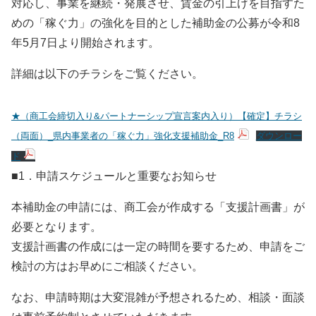
対応し、事業を継続・発展させ、賃金の引上げを目指すた
会員ログイン
めの「稼ぐ力」の強化を目的とした補助金の公募が令和8
セミナー・講座
年5月7日より開始されます。
新規登録
原産地証明発給
詳細は以下のチラシをご覧ください。
★（商工会締切入り&パートナーシップ宣言案内入り）【確定】チラシ
（両面）_県内事業者の「稼ぐ力」強化支援補助金_R8
ダウンロー
ド
■1．申請スケジュールと重要なお知らせ
本補助金の申請には、商工会が作成する「支援計画書」が
必要となります。
支援計画書の作成には一定の時間を要するため、申請をご
検討の方はお早めにご相談ください。
なお、申請時期は大変混雑が予想されるため、相談・面談