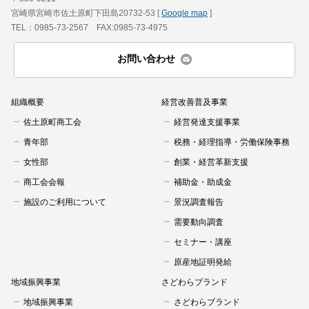
宮崎県宮崎市佐土原町下田島20732-53 [
Google map
]
TEL：0985-73-2567 FAX:0985-73-4975
お問い合わせ
組織概要
経営改善普及事業
佐土原町商工会
経営発達支援事業
青年部
税務・経理指導・労働保険事務
女性部
創業・経営革新支援
商工会会報
補助金・助成金
施設のご利用について
景況調査報告
需要動向調査
セミナー・講座
原産地証明発給
地域振興事業
さどわらブランド
地域振興事業
さどわらブランド