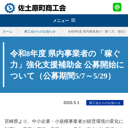
メニュー
ホーム
商工会からのお知らせ
令和8年度 県内事業者の「稼ぐ力」強化支援
組織概要
about
経営改善普及事業
佐土原町商工会
令和8年度 県内事業者の「稼ぐ
support
青年部
地域振興事業
力」強化支援補助金 公募開始に
経営発達支援事業
promotion
ついて（公募期間5/7～5/29）
女性部
税務・経理指導・労働保険事務
さどわらブランド
地域振興事業
brand
商工会会報
創業・経営革新支援
物産品・特産品振興
会員紹介
さどわらブランド
member
施設のご利用について
補助金・助成金
2026.5.1
商工会からのお知らせ
祭・イベント案内
さどわらブランド登録品
お問い合わせ
contact us
景況調査報告
ログイン
宮崎県より、中小企業・小規模事業者が経営環境の変化に
login
需要動向調査