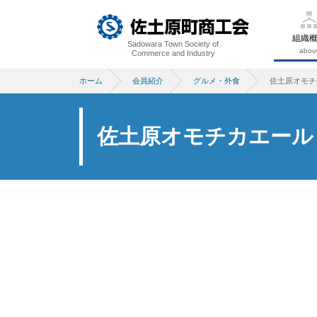
組織
Sadowara Town Society of
abou
Commerce and Industry
ホーム
会員紹介
グルメ・外食
佐土原オモチ
佐土原オモチカエール