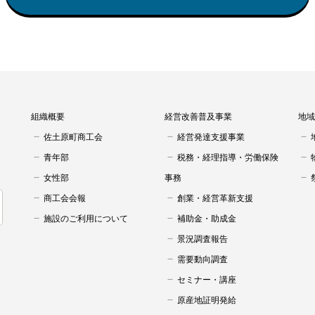
組織概要
経営改善普及事業
地域
佐土原町商工会
経営発達支援事業
青年部
税務・経理指導・労働保険
女性部
事務
商工会会報
創業・経営革新支援
施設のご利用について
補助金・助成金
景況調査報告
需要動向調査
セミナー・講座
原産地証明発給