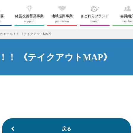
概要
経営改善普及事業
地域振興事業
さどわらブランド
会員紹
t
support
promotion
brand
member
カエール！！ 《テイクアウトMAP》
！！ 《テイクアウトMAP》
戻る