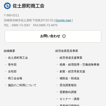
会員ログイン
セミナー・講座
〒880-0211
新規登録
宮崎県宮崎市佐土原町下田島20732-53 [
Google map
]
原産地証明発給
TEL：0985-73-2567 FAX:0985-73-4975
お問い合わせ
組織概要
経営改善普及事業
佐土原町商工会
経営発達支援事業
青年部
税務・経理指導・労働保険事務
女性部
創業・経営革新支援
商工会会報
補助金・助成金
施設のご利用について
景況調査報告
需要動向調査
セミナー・講座
原産地証明発給