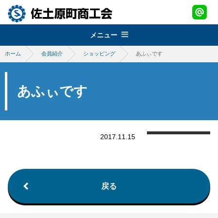
メニュー
ホーム
会員紹介
ショッピング
あふぃです
組織概要
about
経営改善普及事業
佐土原町商工会
あふぃです
support
青年部
地域振興事業
経営発達支援事業
promotion
女性部
税務・経理指導・労働保険事務
さどわらブランド
地域振興事業
2017.11.15
brand
商工会会報
創業・経営革新支援
物産品・特産品振興
会員紹介
さどわらブランド
member
施設のご利用について
補助金・助成金
祭・イベント案内
さどわらブランド登録品
お問い合わせ
戻る
contact us
景況調査報告
ログイン
login
需要動向調査