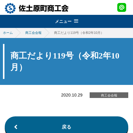
メニュー
ホーム
商工会会報
商工だより119号（令和2年10月）
組織概要
about
経営改善普及事業
佐土原町商工会
商工だより119号（令和2年10
support
青年部
地域振興事業
月）
経営発達支援事業
promotion
女性部
税務・経理指導・労働保険事務
さどわらブランド
地域振興事業
brand
商工会会報
創業・経営革新支援
物産品・特産品振興
2020.10.29
会員紹介
商工会会報
さどわらブランド
member
施設のご利用について
補助金・助成金
祭・イベント案内
さどわらブランド登録品
お問い合わせ
contact us
景況調査報告
ログイン
戻る
login
需要動向調査