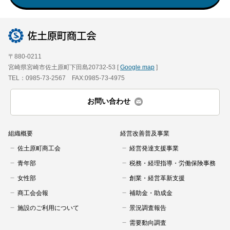
会員ログイン
セミナー・講座
新規登録
原産地証明発給
〒880-0211
宮崎県宮崎市佐土原町下田島20732-53 [
Google map
]
TEL：0985-73-2567 FAX:0985-73-4975
お問い合わせ
組織概要
経営改善普及事業
佐土原町商工会
経営発達支援事業
青年部
税務・経理指導・労働保険事務
女性部
創業・経営革新支援
商工会会報
補助金・助成金
施設のご利用について
景況調査報告
需要動向調査