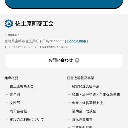
〒880-0211
宮崎県宮崎市佐土原町下田島20732-53 [
Google map
]
TEL：0985-73-2567 FAX:0985-73-4975
お問い合わせ
組織概要
経営改善普及事業
佐土原町商工会
経営発達支援事業
青年部
税務・経理指導・労働保険事務
女性部
創業・経営革新支援
商工会会報
補助金・助成金
施設のご利用について
景況調査報告
需要動向調査