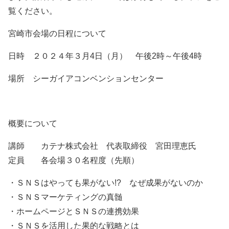
覧ください。
会員ログイン
セミナー・講座
宮崎市会場の日程について
新規登録
原産地証明発給
日時 ２０２４年３月4日（月） 午後2時～午後4時
場所 シーガイアコンベンションセンター
概要について
講師 カテナ株式会社 代表取締役 宮田理恵氏
定員 各会場３０名程度（先順）
・ＳＮＳはやっても果がない!? なぜ成果がないのか
・ＳＮＳマーケティングの真髄
・ホームページとＳＮＳの連携効果
・ＳＮＳを活⽤した果的な戦略とは