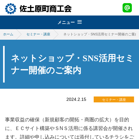
メニュー
ホーム
セミナー・講座
ネットショップ・SNS活用セミナー開催のご案内
組織概要
about
経営改善普及事業
佐土原町商工会
ネットショップ・SNS活用セミ
support
青年部
地域振興事業
ナー開催のご案内
経営発達支援事業
promotion
女性部
税務・経理指導・労働保険事務
さどわらブランド
地域振興事業
brand
商工会会報
創業・経営革新支援
物産品・特産品振興
2024.2.15
会員紹介
セミナー・講座
さどわらブランド
member
施設のご利用について
補助金・助成金
祭・イベント案内
さどわらブランド登録品
お問い合わせ
事業収益の確保（新規顧客の開拓・商圏の拡大）を目的
contact us
景況調査報告
に、ＥＣサイト構築やＳNＳ活用に係る講習会が開催され
ログイン
ます。詳細や申し込みについては添付しているチラシをご
login
需要動向調査