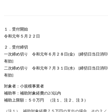
会員ログイン
セミナー・講座
新規登録
原産地証明発給
１．
受付開始
令和元年５月２２日
２．
受付締切
一次締め切り 令和元年６月２８日
(
金
)
[
締切日当日消印
有効
]
二次締め切り 令和元年７月３１日
(
水
)
[
締切日当日消印
有効
]
対象者：小規模事業者
補助率：補助対象経費の
2/3
以内
補助上限額：５０万円 （注１、注２、注３）
（注１）
補助対象経費７５万円の支出の場合、その２／