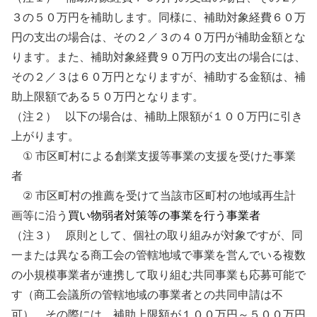
３の５０万円を補助します。同様に、補助対象経費６０万
円の支出の場合は、その２／３の４０万円が補助金額とな
ります。また、補助対象経費９０万円の支出の場合には、
その２／３は６０万円となりますが、補助する金額は、補
助上限額である５０万円となります。
（注２）
以下の場合は、補助上限額が１００万円に引き
上がります。
①
市区町村による創業支援等事業の支援を受けた事業
者
②
市区町村の推薦を受けて当該市区町村の地域再生計
画等に沿う
買い物弱者対策等の事業を行う事業者
（注３）
原則として、個社の取り組みが対象ですが、同
一または異なる商工会の管轄地域で事業を営んでいる複数
の小規模事業者が連携して取り組む共同事業も応募可能で
す（商工会議所の管轄地域の事業者との共同申請は不
可）。その際には、補助上限額が１００万円～５００万円