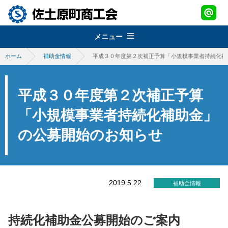
メニュー
ホーム
補助金情報
平成３０年度第２次補正予算「小規模事業者持続化補
組織概要
about
経営改善普及事業
佐土原町商工会
平成３０年度第２次補正予算
support
青年部
地域振興事業
「小規模事業者持続化補助金」
経営発達支援事業
promotion
の公募開始のお知らせ
女性部
税務・経理指導・労働保険事務
さどわらブランド
地域振興事業
brand
商工会会報
創業・経営革新支援
物産品・特産品振興
会員紹介
さどわらブランド
member
施設のご利用について
補助金・助成金
2019.5.22
補助金情報
祭・イベント案内
さどわらブランド登録品
お問い合わせ
contact us
景況調査報告
ログイン
持続化補助金公募開始のご案内
login
需要動向調査