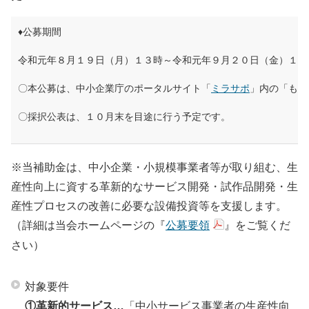
会員ログイン
セミナー・講座
♦公募期間
新規登録
令和元年８月１９日（月）１３時～令和元年９月２０日（金）１５
原産地証明発給
〇本公募は、中小企業庁のポータルサイト「
ミラサポ
」内の「もの
〇採択公表は、１０月末を目途に行う予定です。
※当補助金は、中小企業・小規模事業者等が取り組む、生
産性向上に資する革新的なサービス開発・試作品開発・生
産性プロセスの改善に必要な設備投資等を支援します。
（詳細は当会ホームページの『
公募要領
』をご覧くだ
さい）
対象要件
①革新的サービス…
「中小サービス事業者の生産性向