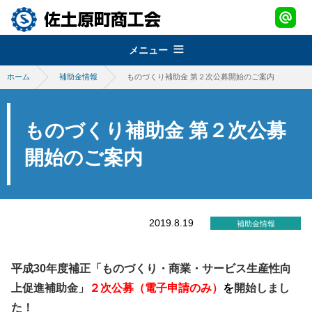
メニュー
ホーム
補助金情報
ものづくり補助金 第２次公募開始のご案内
組織概要
about
経営改善普及事業
佐土原町商工会
ものづくり補助金 第２次公募
support
青年部
地域振興事業
開始のご案内
経営発達支援事業
promotion
女性部
税務・経理指導・労働保険事務
さどわらブランド
地域振興事業
brand
商工会会報
創業・経営革新支援
物産品・特産品振興
2019.8.19
会員紹介
補助金情報
さどわらブランド
member
施設のご利用について
補助金・助成金
祭・イベント案内
さどわらブランド登録品
お問い合わせ
平成30年度補正「ものづくり・商業・サービス生産性向
contact us
景況調査報告
上促進補助金」
２次公募（電子申請のみ）
を
開始しまし
ログイン
た！
login
需要動向調査