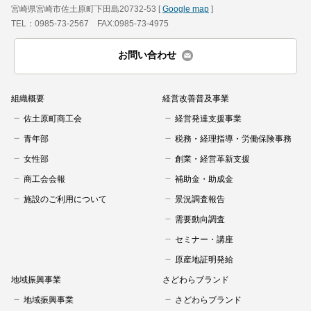
宮崎県宮崎市佐土原町下田島20732-53 [
Google map
]
TEL：0985-73-2567 FAX:0985-73-4975
お問い合わせ
組織概要
経営改善普及事業
佐土原町商工会
経営発達支援事業
青年部
税務・経理指導・労働保険事務
女性部
創業・経営革新支援
商工会会報
補助金・助成金
施設のご利用について
景況調査報告
需要動向調査
セミナー・講座
原産地証明発給
地域振興事業
さどわらブランド
地域振興事業
さどわらブランド