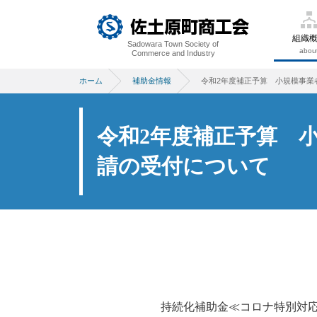
組織
Sadowara Town Society of
abou
Commerce and Industry
ホーム
補助金情報
令和2年度補正予算 小規模事業
令和2年度補正予算 
請の受付について
持続化補助金≪コロナ特別対