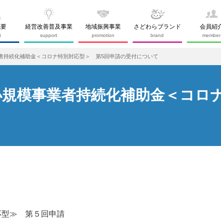
概要
経営改善普及事業
地域振興事業
さどわらブランド
会員紹
t
support
promotion
brand
member
者持続化補助金＜コロナ特別対応型＞ 第5回申請の受付について
小規模事業者持続化補助金＜コロ
応型≫ 第５回申請