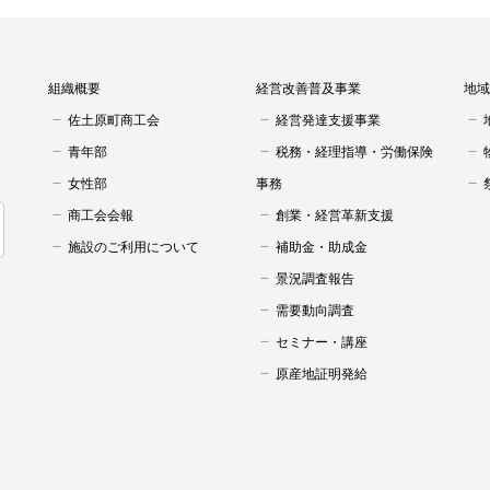
組織概要
経営改善普及事業
地域
佐土原町商工会
経営発達支援事業
青年部
税務・経理指導・労働保険
女性部
事務
商工会会報
創業・経営革新支援
施設のご利用について
補助金・助成金
景況調査報告
需要動向調査
セミナー・講座
原産地証明発給