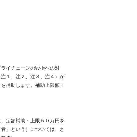
プライチェーンの毀損への対
（注１、注２、注３、注４）が
４を補助します。補助上限額：
は、定額補助・上限５０万円を
業者」という）については、さ