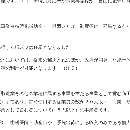
可能です。（コロナ特別対応型か事業再開枠か、自由に配分可
模事業者持続化補助金＜一般型＞とは、制度等に一部異なる点
発行する様式３は任意となりました。
続きにおいては、従来の郵送方式のほか、政府が開発した統一
申請の利用が可能となります。（注６）
「製造業その他の業種に属する事業を主たる事業として営む商
主）」であり、常時使用する従業員の数が２０人以下（商業・
事業として営む者については５人以下）の事業者です。
医師・歯科医師・助産師や、系統出荷による収入のみである個