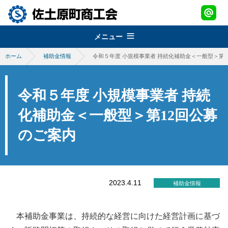
メニュー
ホーム
補助金情報
令和５年度 小規模事業者 持続化補助金＜一般型＞第
組織概要
about
経営改善普及事業
佐土原町商工会
令和５年度 小規模事業者 持続
support
青年部
地域振興事業
化補助金＜一般型＞第12回公募
経営発達支援事業
promotion
のご案内
女性部
税務・経理指導・労働保険事務
さどわらブランド
地域振興事業
brand
商工会会報
創業・経営革新支援
物産品・特産品振興
会員紹介
さどわらブランド
member
施設のご利用について
補助金・助成金
2023.4.11
補助金情報
祭・イベント案内
さどわらブランド登録品
お問い合わせ
contact us
景況調査報告
ログイン
本補助金事業は、持続的な経営に向けた経営計画に基づ
login
需要動向調査