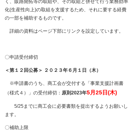
く、販路開拓等の取組や、その取組と併せて行う業務効率
会員ログイン
化(生産性向上)の取組を支援するため、それに要する経費
セミナー・講座
の一部を補助するものです。
新規登録
原産地証明発給
詳細の資料はページ下部にリンクを設定しています。
〇申請受付締切
＜第１２回公募＞ ２０２３年６月１日（木）
※申請書のうち、商工会が交付する「事業支援計画書
5月25日(木)
（様式４）」の受付締切：
原則2023年
5/25までに商工会に必要書類を提出するようお願いし
ます。
〇補助上限