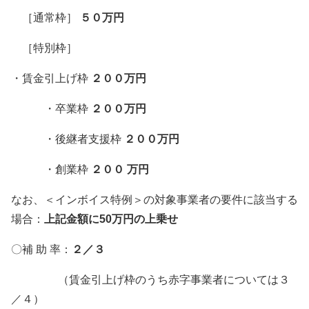
［通常枠］
５０万円
［特別枠］
・賃金引上げ枠
２００万円
・卒業枠
２００万円
・後継者支援枠
２００万円
・創業枠
２００ 万円
なお、＜インボイス特例＞の対象事業者の要件に該当する
場合：
上記金額に50万円の上乗せ
〇補 助 率：
２／３
（賃金引上げ枠のうち赤字事業者については３
／４）