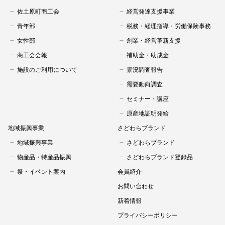
佐土原町商工会
経営発達支援事業
青年部
税務・経理指導・労働保険事務
女性部
創業・経営革新支援
商工会会報
補助金・助成金
施設のご利用について
景況調査報告
需要動向調査
セミナー・講座
原産地証明発給
地域振興事業
さどわらブランド
地域振興事業
さどわらブランド
物産品・特産品振興
さどわらブランド登録品
祭・イベント案内
会員紹介
お問い合わせ
新着情報
プライバシーポリシー