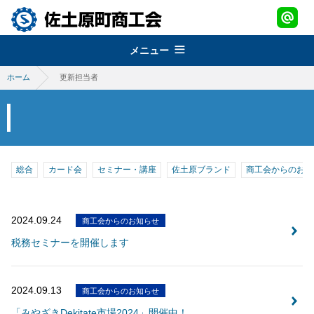
メニュー
ホーム
更新担当者
組織概要
about
経営改善普及事業
佐土原町商工会
support
青年部
地域振興事業
経営発達支援事業
promotion
総合
カード会
セミナー・講座
佐土原ブランド
商工会からのお知
女性部
税務・経理指導・労働保険事務
さどわらブランド
地域振興事業
brand
商工会会報
創業・経営革新支援
2024.09.24
商工会からのお知らせ
物産品・特産品振興
会員紹介
さどわらブランド
member
税務セミナーを開催します
施設のご利用について
補助金・助成金
祭・イベント案内
さどわらブランド登録品
お問い合わせ
contact us
景況調査報告
2024.09.13
商工会からのお知らせ
ログイン
login
「みやざきDekitate市場2024」開催中！
需要動向調査