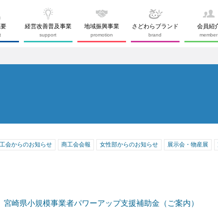
概要
経営改善普及事業
地域振興事業
さどわらブランド
会員紹
t
support
promotion
brand
member
工会からのお知らせ
商工会会報
女性部からのお知らせ
展示会・物産展
】宮崎県小規模事業者パワーアップ支援補助金（ご案内）