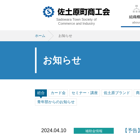
組織
Sadowara Town Society of
abou
Commerce and Industry
ホーム
お知らせ
お知らせ
総合
カード会
セミナー・講座
佐土原ブランド
商
青年部からのお知らせ
2024.04.10
【予告
補助金情報