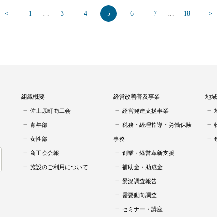
<
1
…
3
4
5
6
7
…
18
>
組織概要
経営改善普及事業
地域
佐土原町商工会
経営発達支援事業
青年部
税務・経理指導・労働保険
女性部
事務
商工会会報
創業・経営革新支援
施設のご利用について
補助金・助成金
景況調査報告
需要動向調査
セミナー・講座