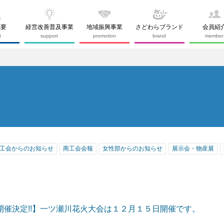
概要
経営改善普及事業
地域振興事業
さどわらブランド
会員紹
t
support
promotion
brand
member
工会からのお知らせ
商工会会報
女性部からのお知らせ
展示会・物産展
開催決定!!】一ツ瀬川花火大会は１２月１５日開催です。