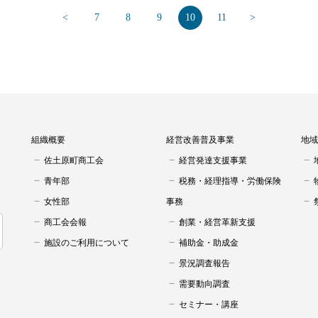
<
7
8
9
10
11
>
組織概要
経営改善普及事業
地域
佐土原町商工会
経営発達支援事業
青年部
税務・経理指導・労働保険
女性部
事務
商工会会報
創業・経営革新支援
施設のご利用について
補助金・助成金
景況調査報告
需要動向調査
セミナー・講座